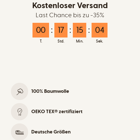
Kostenloser Versand
Last Chance bis zu -35%
00
:
17
:
15
:
03
T.
Std.
Min.
Sek.
100% Baumwolle
OEKO TEX® zertifiziert
Deutsche Größen