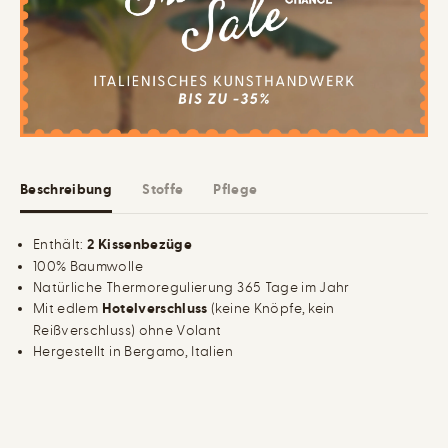
ü
t
r
B
2
a
e
u
r
m
-
w
S
o
e
l
t
l
B
e
a
K
u
i
Beschreibung
Stoffe
Pflege
m
s
w
s
o
e
l
n
Enthält:
2 Kissenbezüge
l
b
100% Baumwolle
e
e
K
z
Natürliche Thermoregulierung 365 Tage im Jahr
i
u
Mit edlem
Hotelverschluss
(keine Knöpfe, kein
s
g
s
Reißverschluss) ohne Volant
e
Hergestellt in Bergamo, Italien
n
b
e
z
u
g