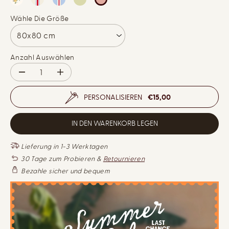
R
I
E
Wähle Die Größe
S
I
S
Anzahl Auswählen
V
M
e
e
r
n
PERSONALISIEREN
€15,00
r
g
i
e
n
e
g
r
IN DEN WARENKORB LEGEN
e
h
r
ö
u
h
Lieferung in 1-3 Werktagen
n
e
30 Tage zum Probieren &
Retournieren
g
n
d
f
Bezahle sicher und bequem
e
ü
r
r
M
2
e
e
n
r
g
-
e
S
f
e