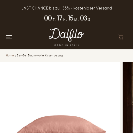
ZUM INHALT
SPRINGEN
LAST CHANCE bis zu -35% + kostenloser Versand
00
17
15
03
T
:
H
:
M
:
S
Home
2er-Set Baumwolle Kissenbezug
ZUR
PRODUKTINFOR
MATION
SPRINGEN