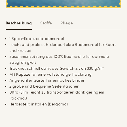
-
t
B
e
a
l
d
m
e
i
Beschreibung
Stoffe
Pflege
m
t
a
K
n
a
t
p
1 Sport-Kapuzenbademantel
e
u
Leicht und praktisch: der perfekte Bademantel für Sport
l
z
m
e
und Freizeit
i
Zusammensetzung aus 100% Baumwolle für optimale
t
Saugfähigkeit
K
a
Trocknet schnell dank des Gewichts von 330 g/m²
p
Mit Kapuze für eine vollständige Trocknung
u
z
Angenähter Gürtel für einfaches Binden
e
2 große und bequeme Seitentaschen
Ultra-Slim: leicht zu transportieren dank geringem
Packmaß
Hergestellt in Italien (Bergamo)