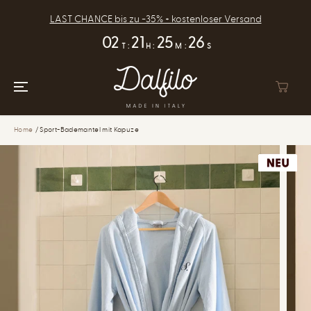
ZUM INHALT
SPRINGEN
LAST CHANCE bis zu -35% + kostenloser Versand
02
21
25
25
T
:
H
:
M
:
S
Home
Sport-Bademantel mit Kapuze
ZUR
PRODUKTINFOR
MATION
SPRINGEN