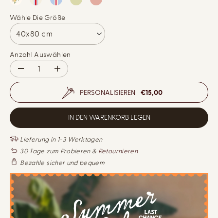
R
I
E
Wähle Die Größe
S
I
S
Anzahl Auswählen
V
M
e
e
r
n
PERSONALISIEREN
€15,00
r
g
i
e
n
e
g
r
IN DEN WARENKORB LEGEN
e
h
r
ö
u
h
Lieferung in 1-3 Werktagen
n
e
30 Tage zum Probieren &
Retournieren
g
n
d
f
Bezahle sicher und bequem
e
ü
r
r
M
2
e
e
n
r
g
-
e
S
f
e