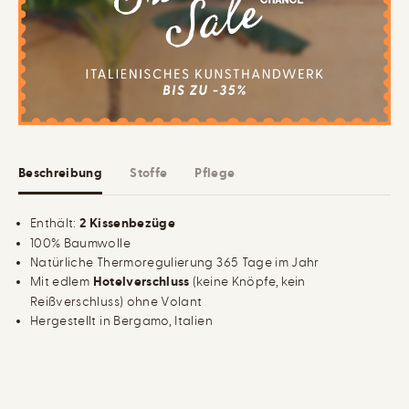
ü
t
r
B
2
a
e
u
r
m
-
w
S
o
e
l
t
l
B
e
a
K
u
i
Beschreibung
Stoffe
Pflege
m
s
w
s
o
e
l
n
Enthält:
2 Kissenbezüge
l
b
100% Baumwolle
e
e
K
z
Natürliche Thermoregulierung 365 Tage im Jahr
i
u
Mit edlem
Hotelverschluss
(keine Knöpfe, kein
s
g
s
Reißverschluss) ohne Volant
e
Hergestellt in Bergamo, Italien
n
b
e
z
u
g