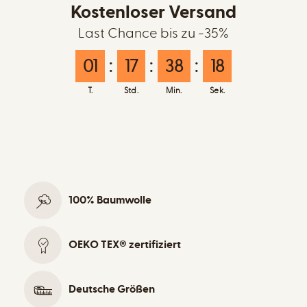
Kostenloser Versand
Last Chance bis zu -35%
01
:
17
:
38
:
17
T.
Std.
Min.
Sek.
100% Baumwolle
OEKO TEX® zertifiziert
Deutsche Größen