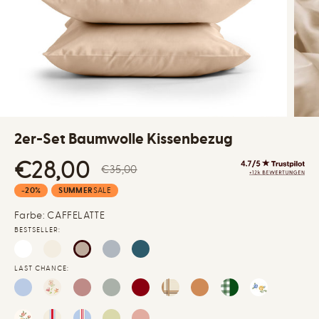
2er-Set Baumwolle Kissenbezug
V
€28,00
R
€35,00
E
E
S
-20%
SUMMER
SALE
R
G
i
K
U
Farbe: CAFFELATTE
e
A
L
BESTSELLER:
h
U
Ä
a
F
R
b
LAST CHANCE:
S
E
e
P
R
n
R
P
E