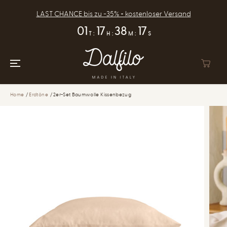
ZUM INHALT
SPRINGEN
LAST CHANCE bis zu -35% + kostenloser Versand
01
17
38
16
T
:
H
:
M
:
S
Home
Erdtöne
2er-Set Baumwolle Kissenbezug
ZUR
PRODUKTINFOR
MATION
SPRINGEN