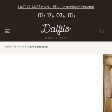
ZUM INHALT
SPRINGEN
LAST CHANCE bis zu -35% + kostenloser Versand
01
17
03
00
T
:
H
:
M
:
S
Home
Grüntöne
Satin Bettbezug
ZUR
PRODUKTINFOR
MATION
SPRINGEN