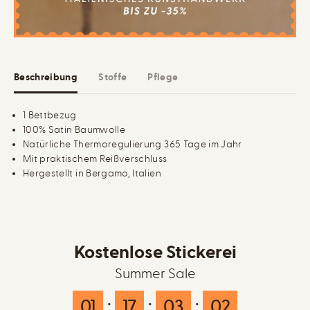
S
t
a
b
t
e
i
z
n
u
B
g
e
Beschreibung
Stoffe
Pflege
t
t
b
e
1 Bettbezug
z
100% Satin Baumwolle
u
g
Natürliche Thermoregulierung 365 Tage im Jahr
Mit praktischem Reißverschluss
Hergestellt in Bergamo, Italien
Kostenlose Stickerei
Summer Sale
01
:
17
:
03
:
01